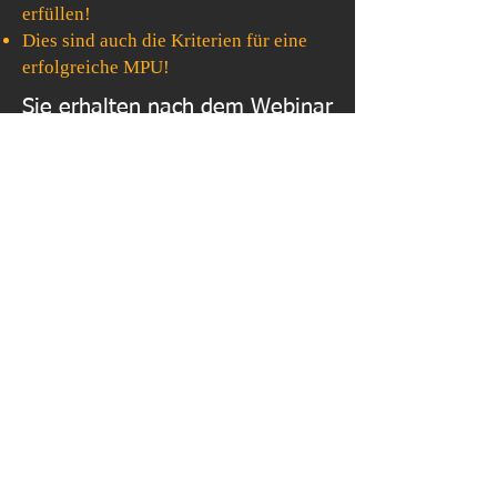
erfüllen!
Dies sind auch die Kriterien für eine
erfolgreiche MPU!
Sie erhalten nach dem Webinar
eine Checkliste als kostenlose
App!
JETZT BUCHEN
Die App hilft Ihnen Ihre
unterbewussten Verhaltensmuster
so
lange zu korrigieren bis diese nicht
mehr für Punkte, Fahrverbote oder gar
eine MPU sorgen!